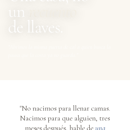
un
recuento
de llaves.
"Abrimos la misma puerta de cal a quien busca la
pausa que la costa ya no guarda."
"No nacimos para llenar camas.
Nacimos para que alguien, tres
meses después, hable de
una