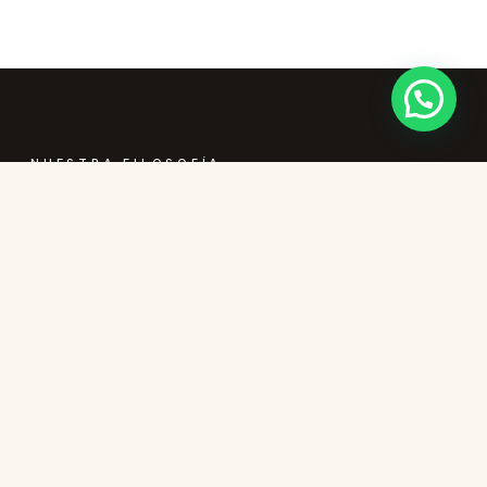
NUESTRA FILOSOFÍA
Lo que
cuidamos
.
No tenemos un manual de marca de cien páginas.
Tenemos cuatro ideas que defendemos cada día, en
cada llegada, en cada desayuno. Si alguna de ellas te
parece importante, probablemente este sea tu sitio.