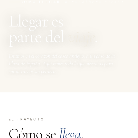
CÓMO LLEGAR ·
BENALMÁDENA PUEBLO
Llegar es
parte del
viaje
.
Estamos en el corazón del casco antiguo, a un paso de la
Plaza de España. Aquí tienes todo lo que necesitas para
encontrarnos sin perderte.
EL TRAYECTO
Cómo se
llega
.