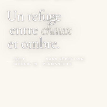
Un refuge
entre
chaux
et ombre.
SELF
· SANS RÉCEPTION
CHECK-IN
PERMANENTE