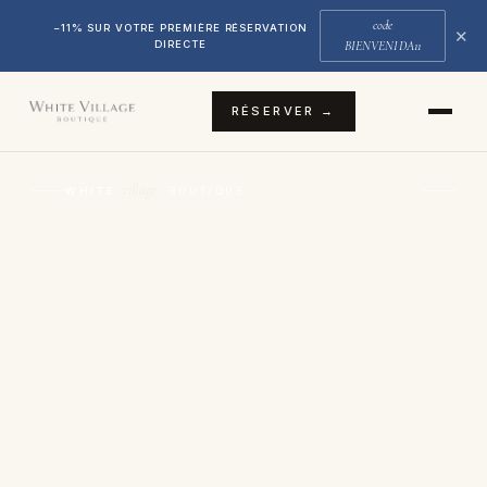
code
−11% SUR VOTRE PREMIÈRE RÉSERVATION
✕
DIRECTE
BIENVENIDA11
RÉSERVER →
village
WHITE
·
· BOUTIQUE