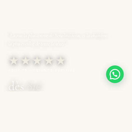
La rue la plus étroite de Benalmádena, et la chambre
la plus éveillée de toute la côte.
★★★★★
9
SUR 10 · CLIENTS VÉRIFIÉS
dès
81€
RÉSERVATION DIRECTE · NUIT
SCROLL